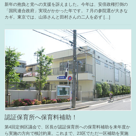
新年の抱負と党への支援を訴えました。今年は、安倍政権打倒の
「国民連合政府」実現がかかった年です。７月の参院選が大きな
カギ。東京では、山添さんと田村さんの二人を必ず […]
認証保育所へ保育料補助！
第4回定例区議会で、区長が認証保育所への保育料補助を来年度か
ら実施の方向で検討約束。これまで、23区でただ一区補助を実施