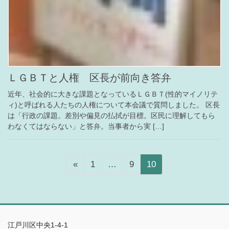
ＬＧＢＴと人権 区長が前向き答弁
近年、社会的に大きな課題となっているＬＧＢＴ(性的マイノリテ
ィ)と呼ばれる人たちの人権について本会議で質問しました。 区長
は「行政の課題。差別や偏見の払拭が目標。区民に理解してもら
わなくてはならない」と答弁。当事者から実 […]
固
固
固
«
1
…
9
10
定
定
定
ペ
ペ
ペ
ー
ー
ー
ジ
ジ
ジ
江戸川区中央1-4-1