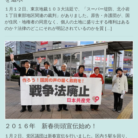
１月１２日、東京地裁１０３大法廷で、「スーパー堤防、北小岩
１丁目東部地区関連の裁判」がありました。原告・弁護団が、国
が住民・地権者の同意なく、個人の土地に盛り土する権利はある
のか？法律のどこにそれが明記されているのかを質 […]
２０１６年 新春街頭宣伝始め！
１月２日、党区議団は新春宣伝を行いました。区内５駅を回り、