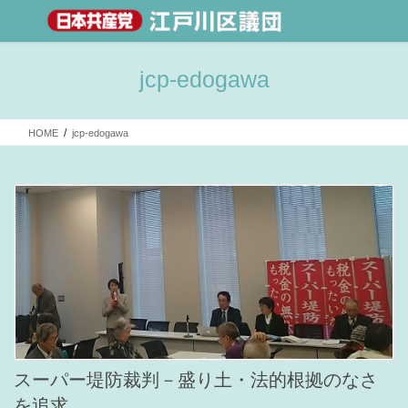
jcp-edogawa
HOME
jcp-edogawa
スーパー堤防裁判－盛り土・法的根拠のなさ
を追求