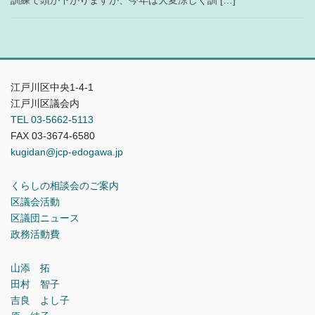
訓練で頭が下がりますが、今年は大変涼しく訓 […]
江戸川区中央1-4-1
江戸川区議会内
TEL 03-5662-5113
FAX 03-3674-6580
kugidan@jcp-edogawa.jp
くらしの相談会のご案内
区議会活動
区議団ニュース
政務活動費
山添 拓
田村 智子
吉良 よし子