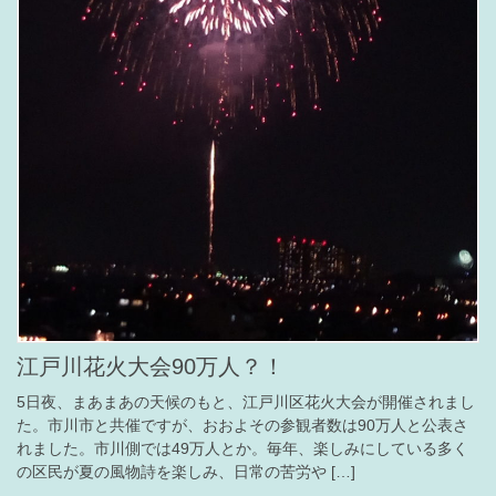
江戸川花火大会90万人？！
5日夜、まあまあの天候のもと、江戸川区花火大会が開催されまし
た。市川市と共催ですが、おおよその参観者数は90万人と公表さ
れました。市川側では49万人とか。毎年、楽しみにしている多く
の区民が夏の風物詩を楽しみ、日常の苦労や […]