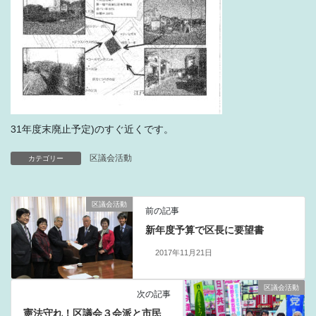
31年度末廃止予定)のすぐ近くです。
区議会活動
カテゴリー
区議会活動
前の記事
新年度予算で区長に要望書
2017年11月21日
区議会活動
次の記事
憲法守れ！区議会３会派と市民