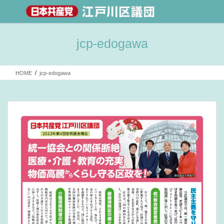
jcp-edogawa
HOME
jcp-edogawa