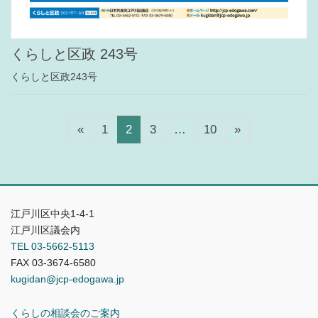
くらしと区政 243号
くらしと区政243号
固
固
固
固
«
1
2
3
…
10
»
定
定
定
定
ペ
ペ
ペ
ペ
ー
ー
ー
ー
ジ
ジ
ジ
ジ
江戸川区中央1-4-1
江戸川区議会内
TEL 03-5662-5113
FAX 03-3674-6580
kugidan@jcp-edogawa.jp
くらしの相談会のご案内